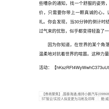
些嘈杂的通知，找一个舒服的姿势
价，只需要你带上一颗真诚的心。
礼。你会发现，当30分钟的倒计时
过气来的忧愁，似乎都变得轻盈了一
因为你知道，在世界的某个角
温柔地对抗着世界的喧嚣。这种力量
活动：【
hKszRFt4WyWwhC373uU
【券商聚焦】,国泰海通,维持小鹏汽车(098
ST智云!实控人拟变更为冯彬及邓晖
鲍: