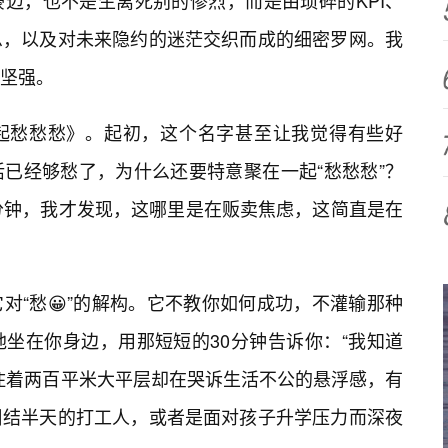
迈，也不是生离死别的惨烈，而是由琐碎的KPI、
息，以及对未来隐约的迷茫交织而成的细密罗网。我
坚强。
起愁愁愁》。起初，这个名字甚至让我觉得有些好
已经够愁了，为什么还要特意聚在一起“愁愁愁”？
分钟，我才发现，这哪里是在贩卖焦虑，这简直是在
对“愁😀”的解构。它不教你如何成功，不灌输那种
坐在你身边，用那短短的30分钟告诉你：“我知道
住着两百平米大平层却在哭诉生活不公的悬浮感，有
纠结半天的打工人，或者是面对孩子升学压力而深夜