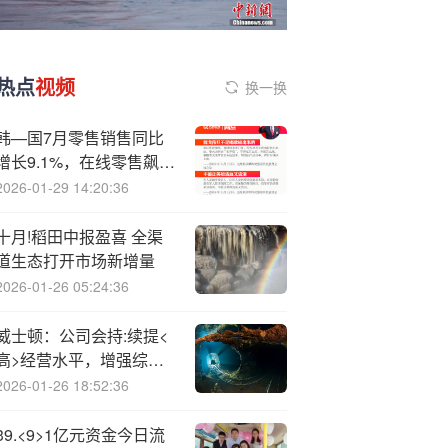
热点
视频
换一换
韩—国7月零售销售同比
增长9.1%，在线零售飙升
15.9%
2026-01-29 14:20:36
十月!稻田中报盈喜 全渠
道生态打开市场新增量
2026-01-26 05:24:36
威士顿：公司会持:续提<
高>经营水平，增强综合
竞争力，规范公司治理
2026-01-26 18:52:36
39.<9>1亿元资金今日流