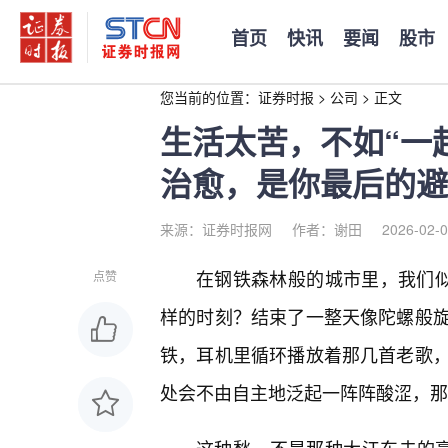
首页
快讯
要闻
股市
您当前的位置：
证券时报
>
公司
>
正文
生活太苦，不如“一
治愈，是你最后的避
来源：证券时报网
作者：谢田
2026-02-0
在钢铁森林般的城市里，我们似
点赞
样的时刻？结束了一整天像陀螺般
铁，耳机里循环播放着那几首老歌
处会不由自主地泛起一阵阵酸涩，那