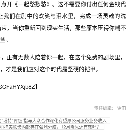
，点开《一起愁愁愁》。这不需要你付出任何金钱代
让我们在剧中的欢笑与泪水里，完成一场灵魂的洗
结束，当你重新回到现实生活，那些原本压得你喘不
些。
落，正有无数人陪着你一起，在这个免费的剧场里，
，才是我们应对这个时代最坚硬的铠甲。
SCFaHYXjb8Z
】
责任编辑： 谢田
68)“增持”评级 指与大众合作深化有望厚公司服务业务收入
威尔称美联储内部存在强烈分歧，12月降息还有戏吗？