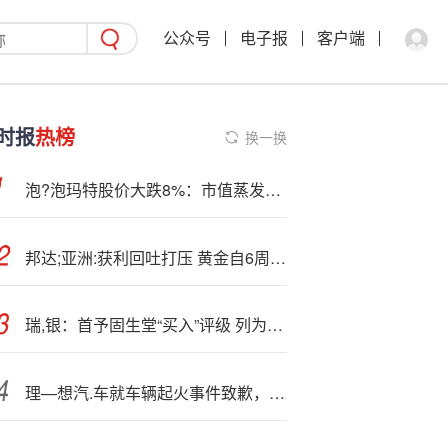
公众号
电子报
客户端
时报
热榜
换一换
泡?泡玛特股价大跌8%：市值蒸发近300亿港元 Q3营收增250%
邦达;亚洲:获利回吐打压 黄金自6周高位回落
瑞,银：首予固生堂“买入”评级 列为医疗服务首选 目标价48.30港元
理—想汽.车就车辆起火事件致歉，召回11411辆！创始人李想回应