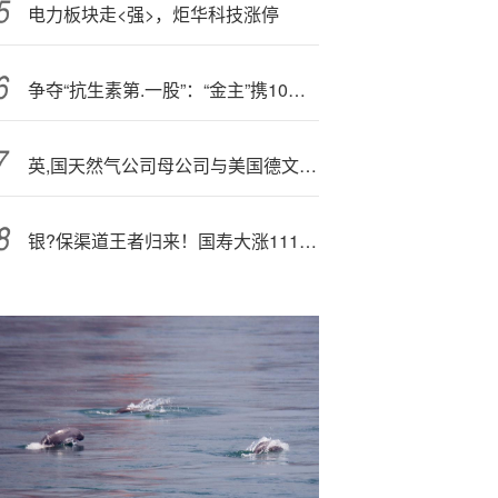
电力板块走<强>，炬华科技涨停
争夺“抗生素第.一股”：“金主”携10亿入主，遭大股东狙击
英,国天然气公司母公司与美国德文能源达成天然气交易
银?保渠道王者归来！国寿大涨111%太保增长96%，五大上市险企抢占银保制高点平均增速达57%