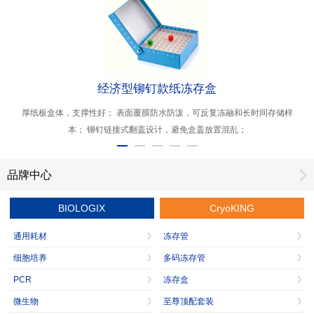
经济型铆钉款纸冻存盒
厚纸板盒体，支撑性好； 表面覆膜防水防泼，可反复冻融和长时间存储样
本； 铆钉链接式翻盖设计，避免盒盖放置混乱；
品牌中心
BIOLOGIX
CryoKING
通用耗材
冻存管
细胞培养
多码冻存管
PCR
冻存盒
微生物
至尊顶配套装