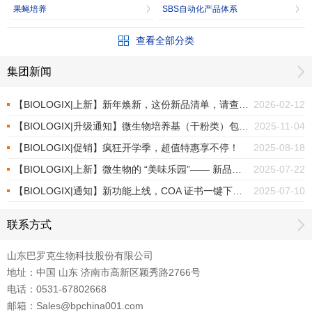
果蝇培养
SBS自动化产品体系
查看全部分类
集团新闻
【BIOLOGIX|上新】新年焕新，这份新品清单，请查收！
2026-02-12
【BIOLOGIX|升级通知】微生物培养基（干粉类）包装焕新上市
2025-11-04
【BIOLOGIX|促销】疯狂开学季，超值特惠享不停！
2025-08-18
【BIOLOGIX|上新】微生物的 “美味乐园”—— 新品培养基
2025-07-22
【BIOLOGIX|通知】新功能上线，COA 证书一键下载！
2025-07-10
联系方式
山东巴罗克生物科技股份有限公司
地址：中国 山东 济南市高新区颖秀路2766号
电话：0531-67802668
邮箱：Sales@bpchina001.com