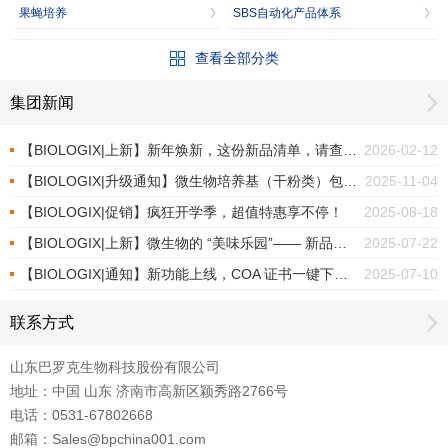
果蝇培养
SBS自动化产品体系
查看全部分类
集团新闻
【BIOLOGIX|上新】新年焕新，这份新品清单，请查收！
2026-02-12
【BIOLOGIX|升级通知】微生物培养基（干粉类）包装焕新上市
2025-11-04
【BIOLOGIX|促销】疯狂开学季，超值特惠享不停！
2025-08-18
【BIOLOGIX|上新】微生物的 “美味乐园”—— 新品培养基
2025-07-22
【BIOLOGIX|通知】新功能上线，COA 证书一键下载！
2025-07-10
联系方式
山东巴罗克生物科技股份有限公司
地址：中国 山东 济南市高新区颖秀路2766号
电话：0531-67802668
邮箱：Sales@bpchina001.com