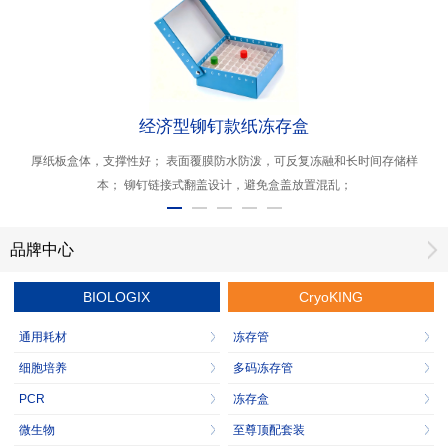
经济型铆钉款纸冻存盒
厚纸板盒体，支撑性好； 表面覆膜防水防泼，可反复冻融和长时间存储样
本； 铆钉链接式翻盖设计，避免盒盖放置混乱；
品牌中心
BIOLOGIX
CryoKING
通用耗材
冻存管
细胞培养
多码冻存管
PCR
冻存盒
微生物
至尊顶配套装