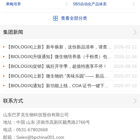
果蝇培养
SBS自动化产品体系
查看全部分类
集团新闻
【BIOLOGIX|上新】新年焕新，这份新品清单，请查收！
2026-02-12
【BIOLOGIX|升级通知】微生物培养基（干粉类）包装焕新上市
2025-11-04
【BIOLOGIX|促销】疯狂开学季，超值特惠享不停！
2025-08-18
【BIOLOGIX|上新】微生物的 “美味乐园”—— 新品培养基
2025-07-22
【BIOLOGIX|通知】新功能上线，COA 证书一键下载！
2025-07-10
联系方式
山东巴罗克生物科技股份有限公司
地址：中国 山东 济南市高新区颖秀路2766号
电话：0531-67802668
邮箱：Sales@bpchina001.com