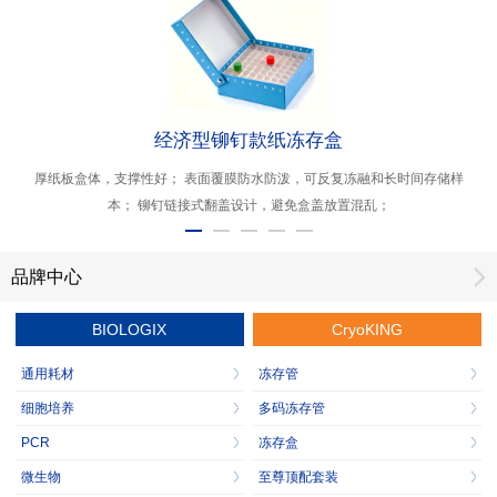
经济型铆钉款纸冻存盒
厚纸板盒体，支撑性好； 表面覆膜防水防泼，可反复冻融和长时间存储样
本； 铆钉链接式翻盖设计，避免盒盖放置混乱；
品牌中心
BIOLOGIX
CryoKING
通用耗材
冻存管
细胞培养
多码冻存管
PCR
冻存盒
微生物
至尊顶配套装