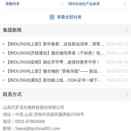
果蝇培养
SBS自动化产品体系
查看全部分类
集团新闻
【BIOLOGIX|上新】新年焕新，这份新品清单，请查收！
2026-02-12
【BIOLOGIX|升级通知】微生物培养基（干粉类）包装焕新上市
2025-11-04
【BIOLOGIX|促销】疯狂开学季，超值特惠享不停！
2025-08-18
【BIOLOGIX|上新】微生物的 “美味乐园”—— 新品培养基
2025-07-22
【BIOLOGIX|通知】新功能上线，COA 证书一键下载！
2025-07-10
联系方式
山东巴罗克生物科技股份有限公司
地址：中国 山东 济南市高新区颖秀路2766号
电话：0531-67802668
邮箱：Sales@bpchina001.com