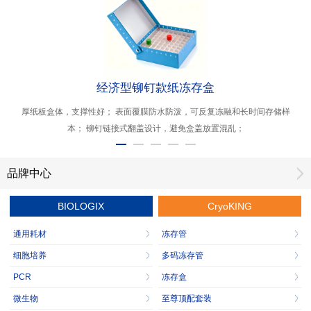
经济型铆钉款纸冻存盒
厚纸板盒体，支撑性好； 表面覆膜防水防泼，可反复冻融和长时间存储样
本； 铆钉链接式翻盖设计，避免盒盖放置混乱；
品牌中心
BIOLOGIX
CryoKING
通用耗材
冻存管
细胞培养
多码冻存管
PCR
冻存盒
微生物
至尊顶配套装