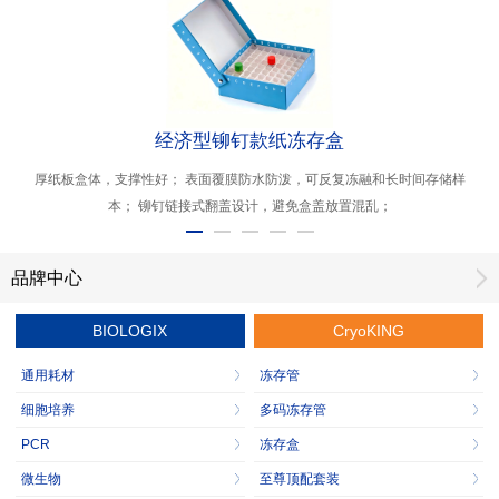
经济型铆钉款纸冻存盒
厚纸板盒体，支撑性好； 表面覆膜防水防泼，可反复冻融和长时间存储样
本； 铆钉链接式翻盖设计，避免盒盖放置混乱；
品牌中心
BIOLOGIX
CryoKING
通用耗材
冻存管
细胞培养
多码冻存管
PCR
冻存盒
微生物
至尊顶配套装