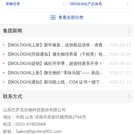
果蝇培养
SBS自动化产品体系
查看全部分类
集团新闻
【BIOLOGIX|上新】新年焕新，这份新品清单，请查收！
2026-02-12
【BIOLOGIX|升级通知】微生物培养基（干粉类）包装焕新上市
2025-11-04
【BIOLOGIX|促销】疯狂开学季，超值特惠享不停！
2025-08-18
【BIOLOGIX|上新】微生物的 “美味乐园”—— 新品培养基
2025-07-22
【BIOLOGIX|通知】新功能上线，COA 证书一键下载！
2025-07-10
联系方式
山东巴罗克生物科技股份有限公司
地址：中国 山东 济南市高新区颖秀路2766号
电话：0531-67802668
邮箱：Sales@bpchina001.com